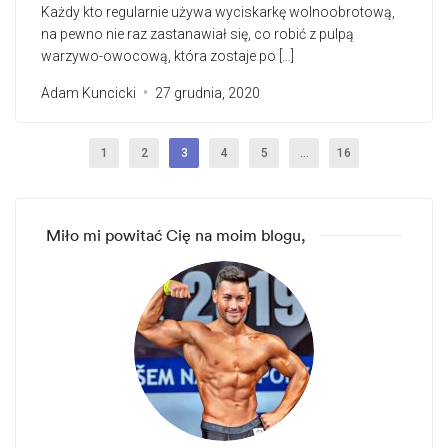
Każdy kto regularnie używa wyciskarkę wolnoobrotową,
na pewno nie raz zastanawiał się, co robić z pulpą
warzywo-owocową, która zostaje po […]
Adam Kuncicki
27 grudnia, 2020
1
2
3
4
5
…
16
Miło mi powitać Cię na moim blogu,