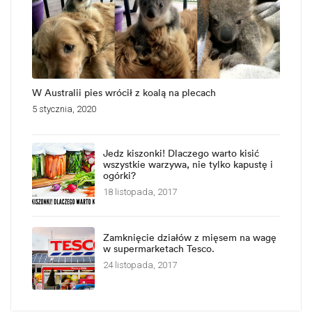
W Australii pies wrócił z koalą na plecach
5 stycznia, 2020
Jedz kiszonki! Dlaczego warto kisić
wszystkie warzywa, nie tylko kapustę i
ogórki?
18 listopada, 2017
Zamknięcie działów z mięsem na wagę
w supermarketach Tesco.
24 listopada, 2017