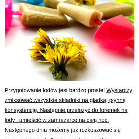
Przygotowanie lodów jest bardzo proste!
Wystarczy
zmiksować wszystkie składniki na gładką, płynną
konsystencję. Następnie przełożyć do foremek na
lody i umieścić w zamrażarce na całą noc.
Następnego dnia możemy już rozkoszować się