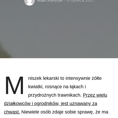
Adam Kuncicki
6 czerwca, 2021
M
niszek lekarski to intensywnie żółte
kwiatki, rosnące na ł
ąkach i
przydrożnych trawnikach.
Przez wielu
działkowców i ogrodników, jest uznawany za
chwast.
Niewiele osób zdaje sobie sprawę, że ma