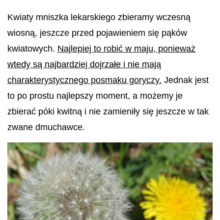
Kwiaty mniszka lekarskiego zbieramy
wczesną
wiosną, jeszcze przed pojawieniem się pąków
kwiatowych.
N
ajlepiej to robić w maju, ponieważ
wtedy są najbardziej dojrzałe i nie mają
charakterystycznego posmaku goryczy.
Jednak jest
to po prostu najlepszy moment, a możemy je
zbierać póki kwitną i nie zamieniły się jeszcze w tak
zwane dmuchawce.