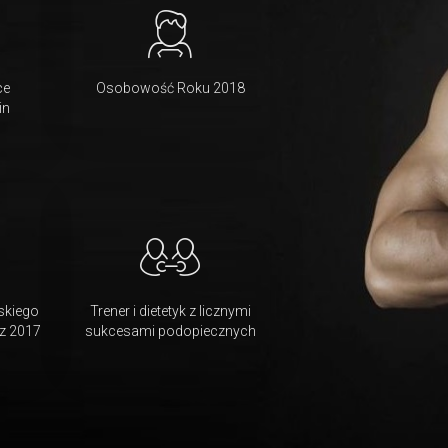
ce
Osobowość Roku 2018
in
skiego
Trener i dietetyk z licznymi
z 2017
sukcesami podopiecznych