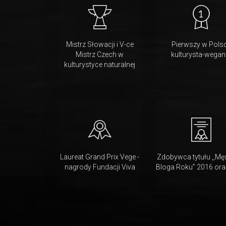
Mistrz Słowacji i V-ce
Pierwszy w Pols
Mistrz Czech w
kulturysta-wegan
kulturystyce naturalnej
Laureat Grand Prix Vege -
Zdobywca tytułu ,,Mę
nagrody Fundacji Viva
Bloga Roku” 2016 ora