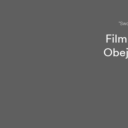
"Swo
Film
Obej