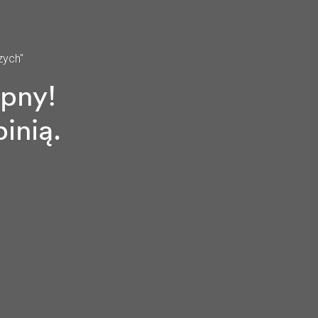
zych"
ępny!
inią.