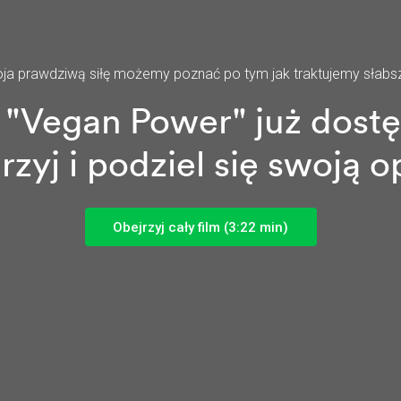
ja prawdziwą siłę możemy poznać po tym jak traktujemy słabs
 "Vegan Power" już dost
rzyj i podziel się swoją op
Obejrzyj cały film (3:22 min)