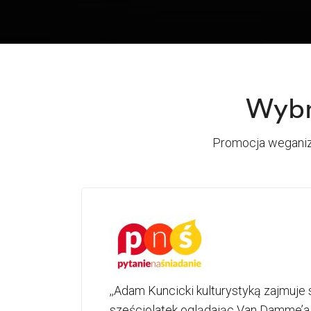
Wybr
Promocja weganizm
,,Adam Kuncicki kulturystyką zajmuje 
sześciolatek oglądając Van Damme’a