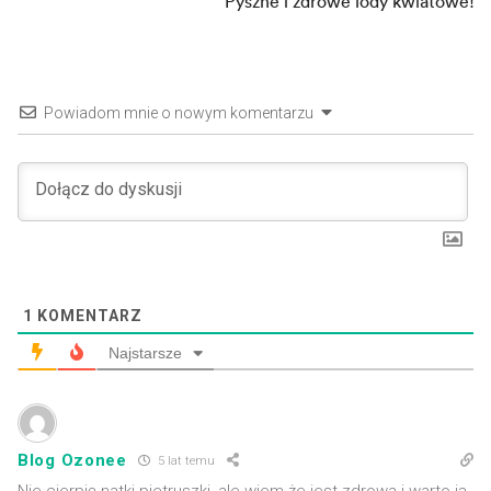
Pyszne i zdrowe lody kwiatowe!
Powiadom mnie o nowym komentarzu
1
KOMENTARZ
Najstarsze
Blog Ozonee
5 lat temu
Nie cierpię natki pietruszki, ale wiem że jest zdrowa i warto ją