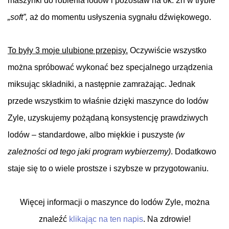
maszynki
do
robienia lodów i pozostaw na ok. 2h w trybie
„soft”,
aż
do
momentu usłyszenia sygnału dźwiękowego.
.
To były 3 moje ulubione przepisy.
Oczywiście wszystko
można spróbować wykonać bez specjalnego urządzenia
miksując składniki, a następnie zamrażając. Jednak
przede wszystkim to właśnie dzięki maszynce do lodów
Zyle, uzyskujemy pożądaną konsystencję prawdziwych
lodów – standardowe, albo miękkie i puszyste
(w
zależności od tego jaki program wybierzemy)
. Dodatkowo
staje się to o wiele prostsze i szybsze w przygotowaniu.
Więcej informacji o maszynce do lodów Zyle, można
znaleźć
klikając na ten napis
.
Na zdrowie!