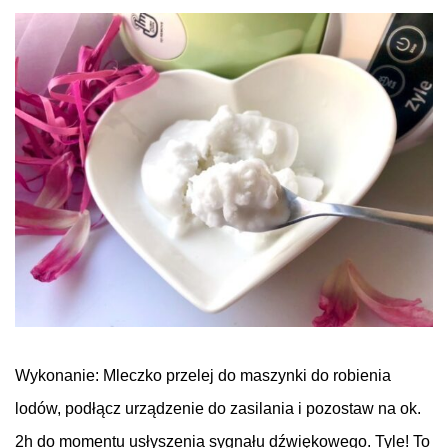
.
Wykonanie:
Mleczko przelej
do
maszynki
do
robienia
lodów, podłącz urządzenie
do
zasilania i pozostaw na ok.
2h
do
momentu usłyszenia sygnału dźwiękowego. Tyle! To