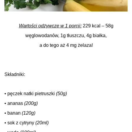
.
Wartości odżywcze w 1 porcji:
229 kcal – 58g
węglowodanów, 1g tłuszczu, 4g białka,
a do tego a
ż 4 mg żelaza!
Składniki:
.
• pęczek natki pietruszki
(50g)
• ananas
(200g)
• banan
(120g)
• sok z cytryny
(20ml)