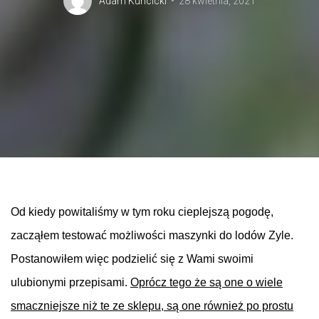
Adam Kuncicki
28 kwietnia, 2021
Od kiedy powitaliśmy w tym roku cieplejszą pogodę,
zacząłem testować możliwości maszynki
do
lodów Zyle.
Postanowiłem więc podzielić się z Wami swoimi
ulubionymi przepisami.
Oprócz tego że są one o wiele
smaczniejsze niż te ze sklepu, są one również po prostu