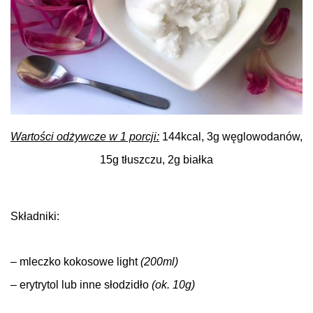
Wartości odżywcze w 1 porcji:
144kcal, 3g węglowodanów,
15g tłuszczu, 2g białka
Składniki:
.
– mleczko kokosowe light
(200ml)
– erytrytol lub inne słodzidło
(ok. 10g)
.