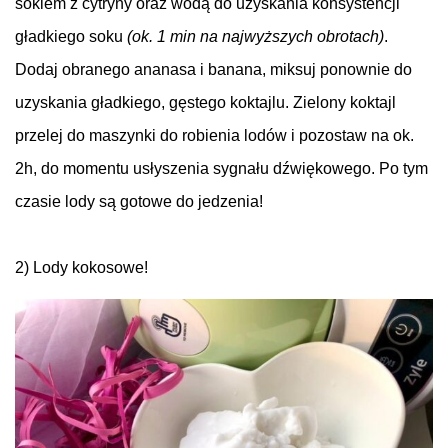
sokiem z cytryny oraz wodą
do
uzyskania konsystencji
gładkiego soku
(ok. 1 min na najwyższych obrotach)
.
Dodaj obranego ananasa i banana, miksuj ponownie
do
uzyskania gładkiego, gęstego koktajlu. Zielony koktajl
przelej
do
maszynki
do
robienia lodów i pozostaw na ok.
2h,
do
momentu usłyszenia sygnału dźwiękowego. Po tym
czasie lody są gotowe
do
jedzenia!
2) Lody kokosowe
!