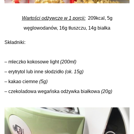
Wartości odżywcze w 1 porcji:
209kcal, 5g
węglowodanów, 16g tłuszczu, 14g białka
Składniki:
.
– mleczko kokosowe light
(200ml)
– erytrytol lub inne słodzidło
(ok. 15g)
– kakao ciemne
(5g)
– czekoladowa wegańska odżywka białkowa
(20g)
.