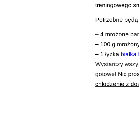
treningowego sm
Potrzebne będą t
– 4 mrożone ba
– 100 g mrożon
– 1 łyżka
białka
Wystarczy wszys
gotowe!
Nic pro
chłodzenie z do