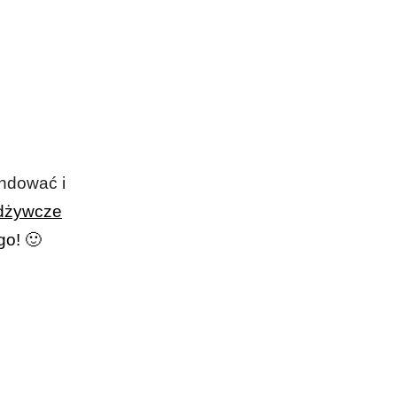
endować i
odżywcze
o! 🙂