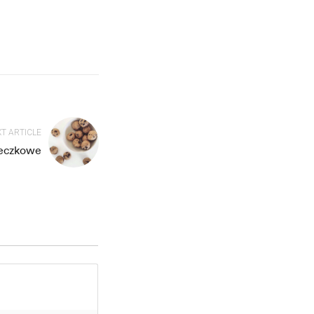
T ARTICLE
teczkowe