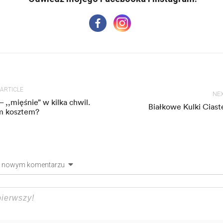
 ARTICLE
NEX
– ,,mięśnie” w kilka chwil.
Białkowe Kulki Cias
im kosztem?
 nowym komentarzu