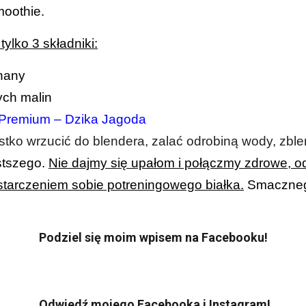
oothie.
ylko 3 składniki:
nany
ych malin
 Premium – Dzika Jagoda
tko wrzucić do blendera, zalać odrobiną wody, zbl
stszego.
Nie dajmy się upałom i połączmy zdrowe, 
starczeniem sobie potreningowego białka.
Smaczneg
Podziel się moim wpisem na Facebooku!