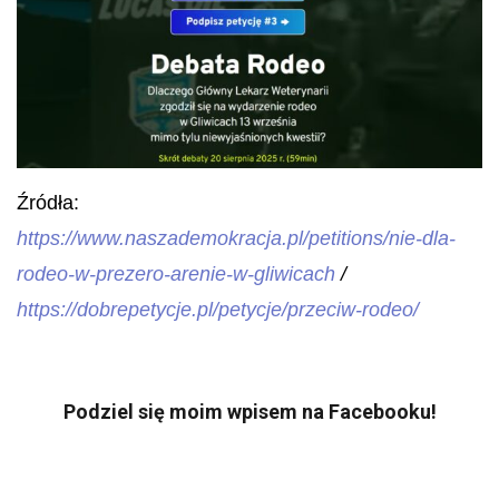
Źródła:
https://www.naszademokracja.pl/petitions/nie-dla-
rodeo-w-prezero-arenie-w-gliwicach
/
https://dobrepetycje.pl/petycje/przeciw-rodeo/
Podziel się moim wpisem na Facebooku!