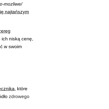
to-mozliwe/
 się najtańszym
zereg
ich niską cenę,
cić w swoim
ecznika
, które
ródło
zdrowego