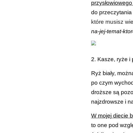
przysłowiowego
do przeczytania
które musisz wie
na-jej-temat-kto
2. Kasze, ryże i p
Ryż biały, możn
po czym wychod
droższe są pozos
najzdrowsze i n
W mojej diecie 
to one pod wzgl