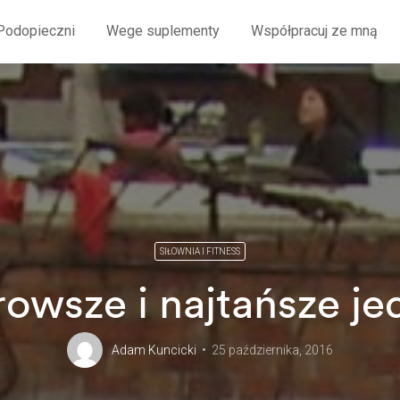
Podopieczni
Wege suplementy
Współpracuj ze mną
SIŁOWNIA I FITNESS
owsze i najtańsze je
Adam Kuncicki
25 października, 2016