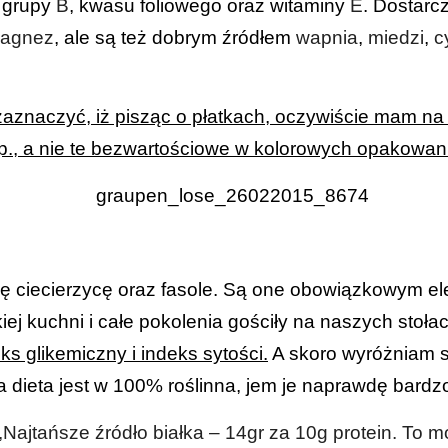
z grupy
B
, kwasu foliowego oraz witaminy
E
. Dostarc
agnez
, ale są też dobrym źródłem
wapnia
,
miedzi
,
c
aznaczyć, iż pisząc o płatkach, oczywiście mam na
itp., a nie te bezwartościowe w kolorowych opakowan
ię ciecierzycę oraz fasole. Są one obowiązkowym 
kiej kuchni i całe pokolenia gościły na naszych stoła
eks glikemiczny i indeks sytości.
A skoro wyróżniam 
a dieta jest w 100% roślinna, jem je naprawdę bard
,,Najtańsze źródło białka – 14gr za 10g protein. To m