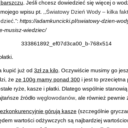
 barszczu
. Jeśli chcesz dowiedzieć się więcej o wo
 mojego wpisu pt.
,,Światowy Dzień Wody – kilka fakt
dzieć.”
:
https://adamkuncicki.pl/swiatowy-dzien-wody
re-musisz-wiedziec/
łatki.
a kupić już od
3zł za kilo
. Oczywiście musimy go jes
zi, że
ze 100g mamy ponad 300
i jest to przeciętna
tałe ryże, kasze i płatki. Dlatego wspólnie stanowi
ajtańsze źródło
węglowodanów
, ale również pewnie
bezkonkurencyjnie górują kasze
(szczególnie gryczan
ędem wartości odżywczych są najbardziej wartościo