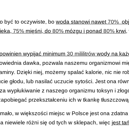
 być to oczywiste, bo
woda stanowi nawet
70%
obj
ieka,
75%
mięśni, do
80%
mózgu i ponad
80%
krwi
,
 powinien wypijać minimum
30 mililitrów
wody na każd
wiednia dawka, pozwala naszemu organizmowi mię
miny. Dzięki niej, możemy spalać kalorie, nic nie ro
ie głodu, lub nasilać uczucie sytości. Jest ona rów
za wypłukiwanie z naszego organizmu toksyn i złog
pobiegać przekształceniu ich w tkankę tłuszczową i 
mało, w większości miejsc w Polsce jest ona zdatna 
a niewiele różni się od tych w sklepach, więc
jest t