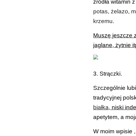
źródła witamin 
potas
,
żelazo
,
m
krzemu
.
Muszę jeszcze z
jaglane, żytnie 
3. Strączki.
Szczególnie lub
tradycyjnej pols
białka
, niski ind
apetytem, a moj
W moim wpisie