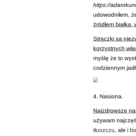
https://adamkunc
udowodniłem, że
źródłem białka,
Strączki są nie
korzystnych wła
myślę że to wys
codziennym jadł
4. Nasiona.
Najzdrowsze nasi
używam najczęśc
tłuszczu
, ale i
bi