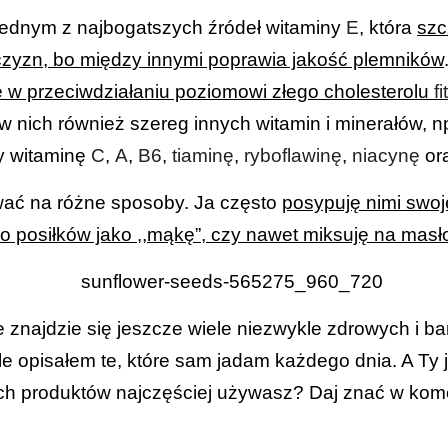
 jednym z najbogatszych źródeł witaminy
E
, która
szc
zyzn, bo między innymi poprawia jakość plemników
 w przeciwdziałaniu poziomowi złego cholesterolu
f
w nich również szereg innych witamin i minerałów, n
zy witaminę
C
,
A
,
B6
,
tiaminę
,
ryboflawinę
,
niacynę
or
ać na różne sposoby. Ja często
posypuję nimi swoj
do posiłków jako ,,mąkę”, czy nawet miksuję na masł
 znajdzie się jeszcze wiele niezwykle zdrowych i ba
e opisałem te, które sam jadam każdego dnia. A Ty ja
h produktów najczęściej używasz? Daj znać w kom