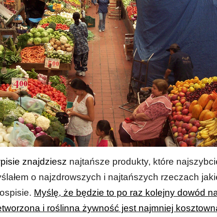
pisie znajdziesz
najtańsze produkty, które najszybci
ślałem o najzdrowszych i najtańszych rzeczach ja
ospisie.
Myślę, że będzie to po raz kolejny dowód na
etworzona i roślinna żywność jest najmniej kosztown