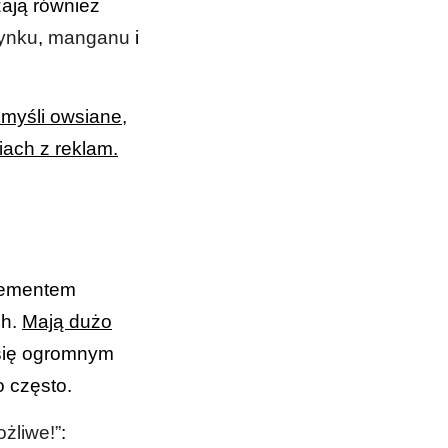
zają również
ynku
,
manganu
i
 myśli owsiane,
iach z reklam.
elementem
ch.
Mają dużo
się ogromnym
zo często.
ożliwe!”
: