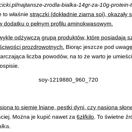
icki.pl/najtansze-zrodla-bialka-14gr-za-10g-protein-
 to właśnie
strączki (dokładnie ziarna soi), okazały
 w dodatku o pełnym profilu aminokwasowym.
zwykle odżywczą grupą produktów, które posiadają s
ściwości prozdrowotnych.
Biorąc jeszcze pod uwagę 
tarczająca liczba powodów, na to że warto je umieś
ospisie.
ona to siemię lniane, pestki dyni, czy nasiona słon
iej. Można je kupić nawet za
6zł/kilo
. To świetne ź
ałka
.