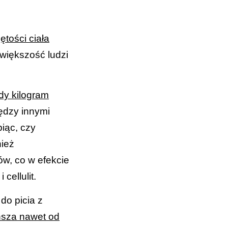
ętości ciała
 większość ludzi
y kilogram
dzy innymi
biąc, czy
nież
ów, co w efekcie
cellulit.
do picia z
ańsza nawet od