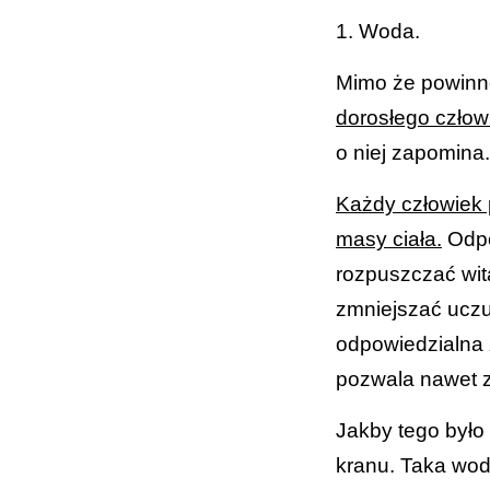
1. Woda.
Mimo że powinno
dorosłego człow
o niej zapomina.
Każdy człowiek
masy ciała.
Odpo
rozpuszczać wita
zmniejszać uczuc
odpowiedzialna 
pozwala nawet za
Jakby tego było 
kranu. Taka wod