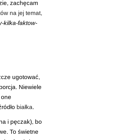
dzie, zachęcam
ów na jej temat,
-kilka-faktow-
zcze ugotować,
 porcja. Niewiele
ą one
 źródło
białka
.
a i pęczak), bo
we. To świetne