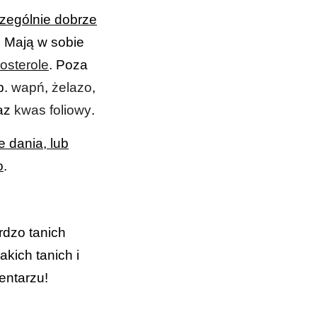
zególnie dobrze
. Mają w sobie
itosterole
. Poza
p.
wapń
,
żelazo
,
az
kwas foliowy
.
e dania, lub
o
.
rdzo tanich
kich tanich i
entarzu!