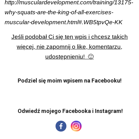
http://musculardevelopment.com/training/13175-
why-squats-are-the-king-of-all-exercises-
muscular-development.html#.WB5tpvQe-KK
Jeśli podobał Ci się ten wpis i chcesz takich
więcej, nie zapomnij o like, komentarzu,
udostępnieniu! 🙂
Podziel się moim wpisem na Facebooku!