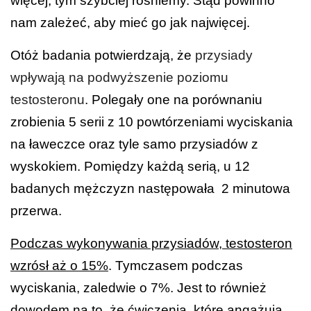
więcej, tym szybciej rośniemy. Stąd powinno
nam zależeć, aby mieć go jak najwięcej.
Otóż badania potwierdzają, że
przysiady
wpływają na podwyższenie poziomu
testosteronu
. Polegały one na porównaniu
zrobienia 5 serii z 10 powtórzeniami wyciskania
na ławeczce oraz tyle samo przysiadów z
wyskokiem. Pomiędzy każdą serią, u 12
badanych mężczyzn następowała 2 minutowa
przerwa.
Podczas wykonywania przysiadów, testosteron
wzrósł aż o 15%
. Tymczasem podczas
wyciskania, zaledwie o 7%. Jest to również
dowodem na to, że ćwiczenia, które angażują