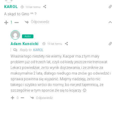
KAROL
10 lat temu
A skąd to Gino ^^ ?
Odpowiedz
1
Autor
Adam Kuncicki
10 lat temu
Reply to
KAROL
Właśnie tego niestety nie wiemy. Kacper ma z tym mały
problem już od trzech lat, czyli od kiedy jeszcze nie trenował.
Lekarz powiedział, że to wynik dojrzewania, i że zniknie za
maksymalnie 2 lata, dlatego niedługo ma znów go odwiedzić i
sprawa powinna się wyjaśnić. Miejmy nadzieję, że to nic
takiego i szybko wróci do normy, bo nie jest tajemnicą, że
szczególnie w tym sporcie źle się to kojarzy. 🙂
Odpowiedz
0