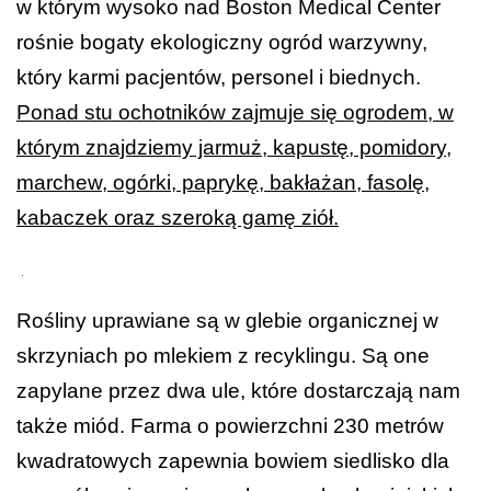
w którym wysoko nad Boston Medical Center
rośnie bogaty ekologiczny ogród warzywny,
który karmi pacjentów, personel i biednych.
Ponad stu ochotników zajmuje się ogrodem, w
którym znajdziemy jarmuż, kapustę, pomidory,
marchew, ogórki, paprykę, bakłażan, fasolę,
kabaczek oraz szeroką gamę ziół.
.
Rośliny uprawiane są w glebie organicznej w
skrzyniach po mlekiem z recyklingu. Są one
zapylane przez dwa ule, które dostarczają nam
także miód. Farma o powierzchni 230 metrów
kwadratowych zapewnia bowiem siedlisko dla