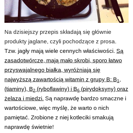
Na dzisiejszy przepis składają się głównie
produkty jaglane, czyli pochodzące z prosa.
Tzw. jagły mają wiele cennych właściwości.
Są
zasadotwórcze, mają mało skrobi, sporo łatwo
przyswajalnego białka, wyróżniają się
najwyższą zawartością witamin z grupy B: B
,
1
(tiaminy), B
(ryboflawiny) i B
(pirydoksyny) oraz
2
6
żelaza i miedzi.
Są naprawdę bardzo smaczne i
wartościowe, więc myślę, że warto o nich
pamiętać. Zrobione z niej kotleciki smakują
naprawdę świetnie!