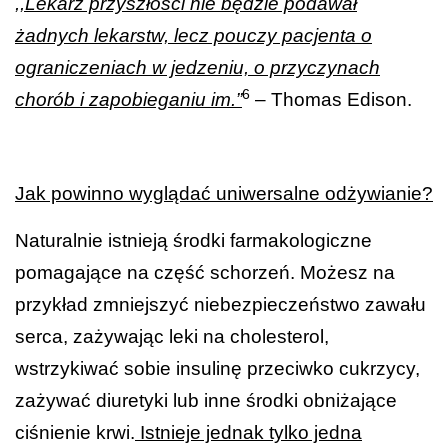
,,Lekarz przyszłości nie będzie podawał
żadnych lekarstw, lecz pouczy pacjenta o
ograniczeniach w jedzeniu, o przyczynach
6
chorób i zapobieganiu im.”
– Thomas Edison.
Jak powinno wyglądać uniwersalne odżywianie?
Naturalnie istnieją środki farmakologiczne
pomagające na część schorzeń. Możesz na
przykład zmniejszyć niebezpieczeństwo zawału
serca, zażywając leki na cholesterol,
wstrzykiwać sobie insulinę przeciwko cukrzycy,
zażywać diuretyki lub inne środki obniżające
ciśnienie krwi.
Istnieje jednak tylko jedna