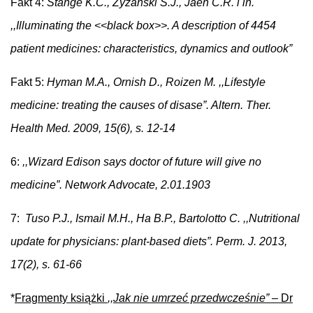
Fakt 4:
Stange K.C., Zyzanski S.J., Jaen C.R. i in.
,,Illuminating the <<black box>>. A description of 4454
patient medicines: characteristics, dynamics and outlook”
Fakt 5:
Hyman M.A., Ornish D., Roizen M. ,,Lifestyle
medicine: treating the causes of disase”. Altern. Ther.
Health Med. 2009, 15(6), s. 12-14
6:
,,Wizard Edison says doctor of future will give no
medicine”. Network Advocate, 2.01.1903
7:
Tuso P.J., Ismail M.H., Ha B.P., Bartolotto C. ,,Nutritional
update for physicians: plant-based diets”. Perm. J. 2013,
17(2), s. 61-66
*
Fragmenty książki
,,Jak nie umrzeć przedwcześnie”
– Dr