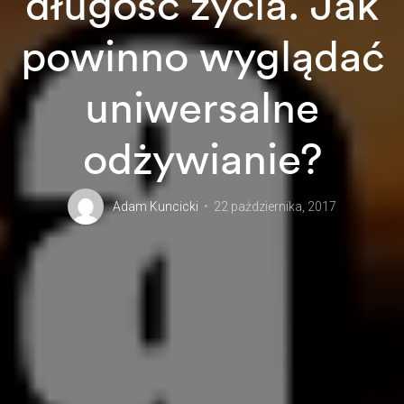
długość życia. Jak
powinno wyglądać
uniwersalne
odżywianie?
Adam Kuncicki
22 października, 2017